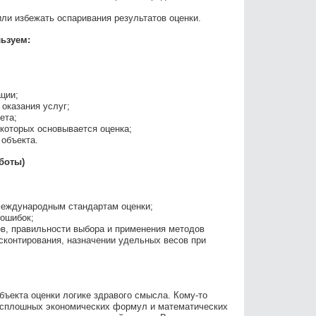
или избежать оспаривания результатов оценки.
ьзуем:
ции;
 оказания услуг;
ета;
которых основывается оценка;
 объекта.
аботы)
 международным стандартам оценки;
 ошибок;
в, правильности выбора и применения методов
исконтирования, назначении удельных весов при
бъекта оценки логике здравого смысла. Кому-то
з сплошных экономических формул и математических