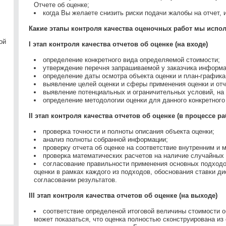
Отчете об оценке;
когда Вы желаете снизить риски подачи жалобы на отчет, 
Какие этапы контроля качества оценочных работ мы испол
ой
I этап контроля качества отчетов об оценке (на входе)
определение конкретного вида определяемой стоимости;
утверждение перечня запрашиваемой у заказчика информа
определение даты осмотра объекта оценки и план-графика
выявление целей оценки и сферы применения оценки и отч
выявление потенциальных и ограничительных условий, на 
определение методологии оценки для данного конкретного
II этап контроля качества отчетов об оценке (в процессе р
проверка точности и полноты описания объекта оценки;
анализ полноты собранной информации;
проверку отчета об оценке на соответствие внутренним и
проверка математических расчетов на наличие случайных
согласование правильности применения основных подходо
оценки в рамках каждого из подходов, обоснования ставки д
согласовании результатов.
х
I
II этап контроля качества отчетов об оценке (на выходе)
соответствие определеной итоговой величины стоимости о
может показаться, что оценка полностью сконструирована и