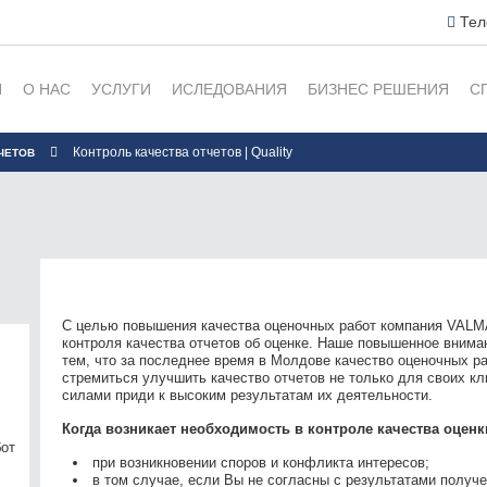
Тел
Я
О НАС
УСЛУГИ
ИСЛЕДОВАНИЯ
БИЗНЕС РЕШЕНИЯ
С
Контроль качества отчетов | Quality
ЧЕТОВ
С целью повышения качества оценочных работ компания VALM
контроля качества отчетов об оценке. Наше повышенное вниман
тем, что за последнее время в Молдове качество оценочных 
стремиться улучшить качество отчетов не только для своих к
силами приди к высоким результатам их деятельности.
Когда возникает необходимость в контроле качества оценк
бот
при возникновении споров и конфликта интересов;
в том случае, если Вы не согласны с результатами получ