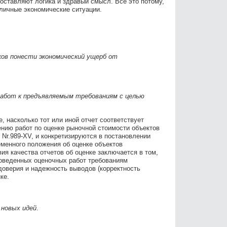
составляют логика и здравый смысл. Все это потому,
зличные экономические ситуации.
ков понести экономический ущерб от
работ к предъявляемым требованиям с целью
, насколько тот или иной отчет соответствует
нию работ по оценке рыночной стоимости объектов
Nr.989-XV, и конкретизируются в постановлении
менного положения об оценке объектов
ия качества отчетов об оценке заключается в том,
роведенных оценочных работ требованиям
доверия и надежность выводов (корректность
ке.
 новых идей
.