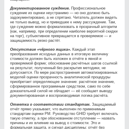
Документированное суждение.
Профессиональное
суждение из оценки неустранимо — но оно должно быть
задокументировано, а не спрятано. Читатель должен видеть
не только вывод, но и приведшее к нему рассуждение. Там,
где суждение можно формализовать в прозрачный алгоритм
(как, например, при определении наиболее вероятной скидки
на торг), субъективное превращается в проверяемое — и
защищаемость резко растёт.
Отсутствие «чёрного ящика».
Каждый этап
преобразования исходных данных в итоговую величину
стоимости должен быть изложен в отчёте в явной и
проверяемой форме; обоснование расчётных шагов ссылкой
на результат, полученный без раскрытия методики, не
допускается. По мере распространения автоматизированных
моделей оценки прозрачность аналитической процедуры
приобретает определяющее значение: расчётное значение,
сформированное программным средством, само по себе
доказательной силой не обладает — её сообщает выводу
документированная и воспроизводимая логика расчёта.
Отметка о соответствии стандартам.
Защищаемый
отчёт прямо указывает, что выполнен по применимым
стандартам оценки РМ. Руководство GHID требует включать
такую отметку, а при обоснованном отступлении — назвать
причины и их влияние на вывод о стоимости. Это и
формальная защита, и сигнал дисциплины: отчёт без