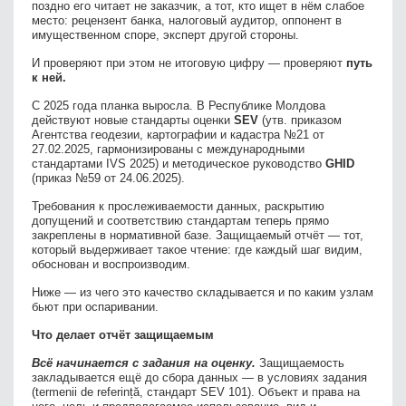
поздно его читает не заказчик, а тот, кто ищет в нём слабое
место: рецензент банка, налоговый аудитор, оппонент в
имущественном споре, эксперт другой стороны.
И проверяют при этом не итоговую цифру — проверяют
путь
к ней.
С 2025 года планка выросла. В Республике Молдова
действуют новые стандарты оценки
SEV
(утв. приказом
Агентства геодезии, картографии и кадастра №21 от
27.02.2025, гармонизированы с международными
стандартами IVS 2025) и методическое руководство
GHID
(приказ №59 от 24.06.2025).
Требования к прослеживаемости данных, раскрытию
допущений и соответствию стандартам теперь прямо
закреплены в нормативной базе. Защищаемый отчёт — тот,
который выдерживает такое чтение: где каждый шаг видим,
обоснован и воспроизводим.
Ниже — из чего это качество складывается и по каким узлам
бьют при оспаривании.
Что делает отчёт защищаемым
Всё начинается с задания на оценку.
Защищаемость
закладывается ещё до сбора данных — в условиях задания
(termenii de referință, стандарт SEV 101). Объект и права на