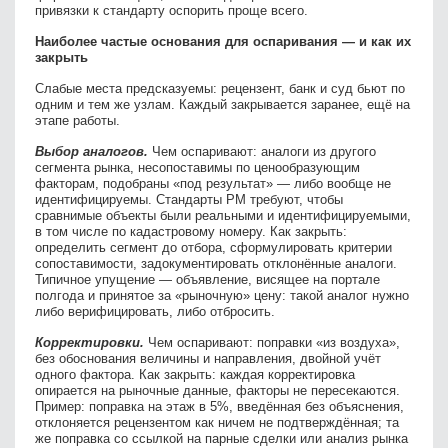
привязки к стандарту оспорить проще всего.
Наиболее частые основания для оспаривания — и как их
закрыть
Слабые места предсказуемы: рецензент, банк и суд бьют по
одним и тем же узлам. Каждый закрывается заранее, ещё на
этапе работы.
Выбор аналогов.
Чем оспаривают: аналоги из другого
сегмента рынка, несопоставимы по ценообразующим
факторам, подобраны «под результат» — либо вообще не
идентифицируемы. Стандарты РМ требуют, чтобы
сравнимые объекты были реальными и идентифицируемыми,
в том числе по кадастровому номеру. Как закрыть:
определить сегмент до отбора, сформулировать критерии
сопоставимости, задокументировать отклонённые аналоги.
Типичное упущение — объявление, висящее на портале
полгода и принятое за «рыночную» цену: такой аналог нужно
либо верифицировать, либо отбросить.
Корректировки.
Чем оспаривают: поправки «из воздуха»,
без обоснования величины и направления, двойной учёт
одного фактора. Как закрыть: каждая корректировка
опирается на рыночные данные, факторы не пересекаются.
Пример: поправка на этаж в 5%, введённая без объяснения,
отклоняется рецензентом как ничем не подтверждённая; та
же поправка со ссылкой на парные сделки или анализ рынка