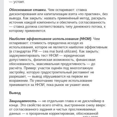
— устоит.
Обоснование ставки.
Чем оспаривают: ставка
дисконтирования или капитализации взята «по практике», без
вывода. Как закрыть: назвать применённый метод, раскрыть
источник каждой компоненты и обеспечить согласованность
— ставка должна соответствовать типу денежного потока, к
которому применяется.
Наиболее эффективное использование (ННЭИ)
. Чем
оспаривают: стоимость определена исходя из
использования, которое не является наиболее эффективным
(в стандартах РМ — cea mai bună utilizare). Как закрыть:
задокументировать тест ННЭИ — юридическая
допустимость, физическая возможность, финансовая
обоснованность, максимальная продуктивность — до
расчёта. Пример: участок оценён под многоэтажную
застройку, которую градостроительный регламент не
разрешает, — вывод обрушивается на первом же
возражении. По умолчанию текущее использование
принимается за ННЭИ, пока рынок не укажет иное.
Вывод
Защищаемость
— не отдельная глава и не дисклеймер в
конце. Это свойство всего отчёта, выстроенное снизу вверх:
от согласованного задания и чистых прослеживаемых
данных — к прозрачным корректировкам, обоснованной