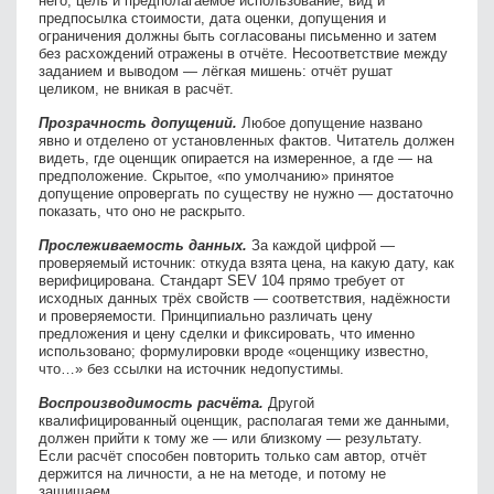
него, цель и предполагаемое использование, вид и
предпосылка стоимости, дата оценки, допущения и
ограничения должны быть согласованы письменно и затем
без расхождений отражены в отчёте. Несоответствие между
заданием и выводом — лёгкая мишень: отчёт рушат
целиком, не вникая в расчёт.
Прозрачность допущений.
Любое допущение названо
явно и отделено от установленных фактов. Читатель должен
видеть, где оценщик опирается на измеренное, а где — на
предположение. Скрытое, «по умолчанию» принятое
допущение опровергать по существу не нужно — достаточно
показать, что оно не раскрыто.
Прослеживаемость данных.
За каждой цифрой —
проверяемый источник: откуда взята цена, на какую дату, как
верифицирована. Стандарт SEV 104 прямо требует от
исходных данных трёх свойств — соответствия, надёжности
и проверяемости. Принципиально различать цену
предложения и цену сделки и фиксировать, что именно
использовано; формулировки вроде «оценщику известно,
что…» без ссылки на источник недопустимы.
Воспроизводимость расчёта.
Другой
квалифицированный оценщик, располагая теми же данными,
должен прийти к тому же — или близкому — результату.
Если расчёт способен повторить только сам автор, отчёт
держится на личности, а не на методе, и потому не
защищаем.