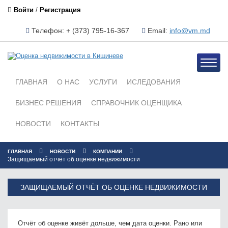
Войти
/
Регистрация
Телефон: + (373) 795-16-367
Email:
info@vm.md
Toggle
naviga
ГЛАВНАЯ
О НАС
УСЛУГИ
ИСЛЕДОВАНИЯ
БИЗНЕС РЕШЕНИЯ
СПРАВОЧНИК ОЦЕНЩИКА
НОВОСТИ
КОНТАКТЫ
ГЛАВНАЯ
НОВОСТИ
КОМПАНИИ
Защищаемый отчёт об оценке недвижимости
ЗАЩИЩАЕМЫЙ ОТЧЁТ ОБ ОЦЕНКЕ НЕДВИЖИМОСТИ
Отчёт об оценке живёт дольше, чем дата оценки. Рано или