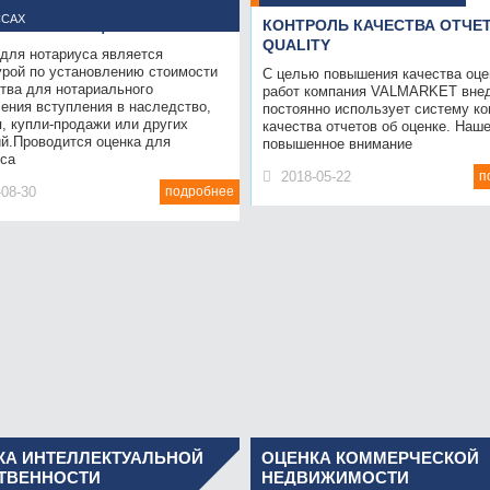
ССАХ
РИАЛЬНАЯ ОЦЕНКА
КОНТРОЛЬ КАЧЕСТВА ОТЧЕТ
QUALITY
 для нотариуса является
урой по установлению стоимости
С целью повышения качества оц
тва для нотариального
работ компания VALMARKET внед
ения вступления в наследство,
постоянно использует систему ко
, купли-продажи или других
качества отчетов об оценке. Наш
ий.Проводится оценка для
повышенное внимание
уса
2018-05-22
п
-08-30
подробнее
КА ИНТЕЛЛЕКТУАЛЬНОЙ
ОЦЕНКА КОММЕРЧЕСКОЙ
ТВЕННОСТИ
НЕДВИЖИМОСТИ