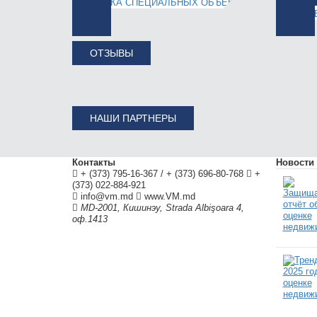
ОТЗЫВЫ
НАШИ ПАРТНЕРЫ
Контакты
Новости
+ (373) 795-16-367
/
+ (373) 696-80-768
+
(373) 022-884-921
info@vm.md
www.VM.md
MD-2001
,
Кишинэу
,
Strada Albişoara 4,
оф.1413