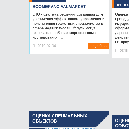
ПРОЦЕ
BOOMERANG VALMARKET
НОТА
ЭТО - Система решений, созданная для
Оценка
увеличения эффективного управления и
процед
привлечения грамотных специалистов в
имущес
сфере недвижимости. Услуги могут
оформл
включать в себя как маркетинговые
дарения
исследования.....
действ
нотари
2019-02-04
подробнее
2018
УСЛУГИ
ОЦЕНКА СПЕЦИАЛЬНЫХ
ОЦЕН
ОБЪЕКТОВ
СОБС