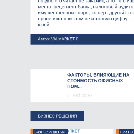
поздно его читает не заказчик, а тот, кто и
место: рецензент банка, налоговый аудито
имущественном споре, эксперт другой сто
проверяют при этом не итоговую цифру —
к ней.
Автор:
VALMARKET
ФАКТОРЫ, ВЛИЯЮЩИЕ НА
СТОИМОСТЬ ОФИСНЫХ
ПОМ...
2021-11-20
БИЗНЕС РЕШЕНИЯ
БИЗНЕС РЕШЕНИЯ
ПРИ НО