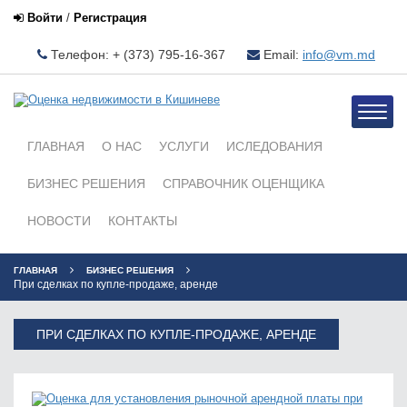
Войти
/
Регистрация
Телефон: + (373) 795-16-367
Email:
info@vm.md
Toggle
naviga
ГЛАВНАЯ
О НАС
УСЛУГИ
ИСЛЕДОВАНИЯ
БИЗНЕС РЕШЕНИЯ
СПРАВОЧНИК ОЦЕНЩИКА
НОВОСТИ
КОНТАКТЫ
ГЛАВНАЯ
БИЗНЕС РЕШЕНИЯ
При сделках по купле-продаже, аренде
ПРИ СДЕЛКАХ ПО КУПЛЕ-ПРОДАЖЕ, АРЕНДЕ