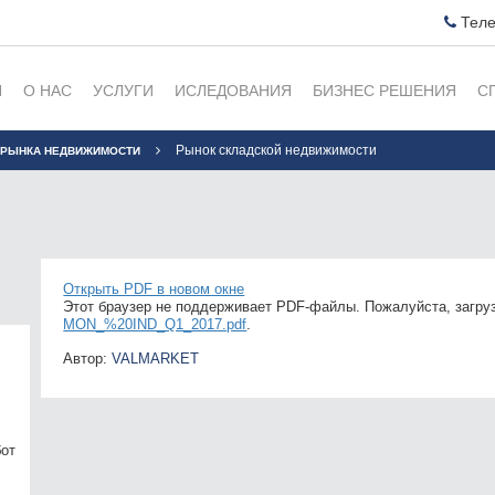
Теле
Я
О НАС
УСЛУГИ
ИСЛЕДОВАНИЯ
БИЗНЕС РЕШЕНИЯ
С
Рынок складской недвижимости
 РЫНКА НЕДВИЖИМОСТИ
Открыть PDF в новом окне
Этот браузер не поддерживает PDF-файлы. Пожалуйста, загруз
MON_%20IND_Q1_2017.pdf
.
Автор:
VALMARKET
бот