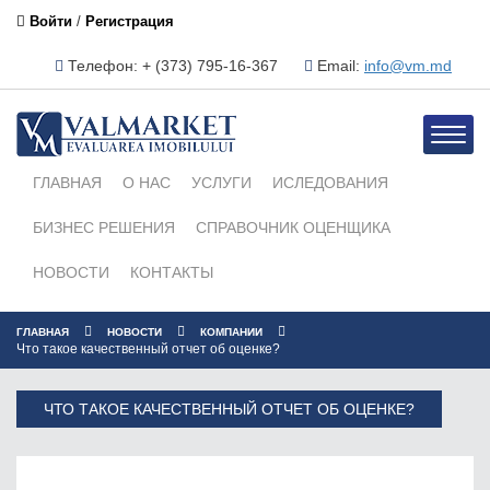
Войти
/
Регистрация
Телефон: + (373) 795-16-367
Email:
info@vm.md
Toggle
naviga
ГЛАВНАЯ
О НАС
УСЛУГИ
ИСЛЕДОВАНИЯ
БИЗНЕС РЕШЕНИЯ
СПРАВОЧНИК ОЦЕНЩИКА
НОВОСТИ
КОНТАКТЫ
ГЛАВНАЯ
НОВОСТИ
КОМПАНИИ
Что такое качественный отчет об оценке?
ЧТО ТАКОЕ КАЧЕСТВЕННЫЙ ОТЧЕТ ОБ ОЦЕНКЕ?