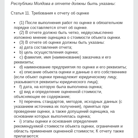
Республики Молдова в отчете должны быть указаны:
Статья 11. Требования к отчету об оценке
(1) После выполнения работ по оценке в обязательном
порядке составляется отчет об оценке.
(2) В отчете должно быть четко, недвусмысленно
изложено мнение оценщика о стоимости объекта оценки.
(3) В отчете об оценке должны быть указаны:
a) дата составления отчета;
b) цель осуществления оценки;
c) фамилия, имя (наименование) заказчика и его
реквизиты;
d) наименование предприятия по оценке и его реквизиты;
e) описание объекта оценки и данные о его собственнике
(если объект оценки принадлежит юридическому лицу,
указываются реквизиты юридического лица);
f) дата, на которую была выполнена оценка;
g) вид и определение оцененной стоимости,
объясняющее ее содержание;
h) перечень стандартов, методов, исходных данных (с
указанием источника их получения), принятых при
проведении оценки, а также допущений оценщика, на
основании которых выполнялась оценка;
i) этапы оценки и основания определения
рекомендуемой стоимости объекта оценки, ограничения и
область применения оцененной стоимости; К отчету также
прилагаются: