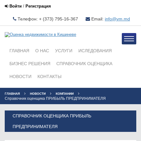
Войти
/
Регистрация
Телефон: + (373) 795-16-367
Email:
info@vm.md
Toggle
naviga
ГЛАВНАЯ
О НАС
УСЛУГИ
ИСЛЕДОВАНИЯ
БИЗНЕС РЕШЕНИЯ
СПРАВОЧНИК ОЦЕНЩИКА
НОВОСТИ
КОНТАКТЫ
ГЛАВНАЯ
НОВОСТИ
КОМПАНИИ
Справочник оценщика ПРИБЫЛЬ ПРЕДПРИНИМАТЕЛЯ
СПРАВОЧНИК ОЦЕНЩИКА ПРИБЫЛЬ
ПРЕДПРИНИМАТЕЛЯ