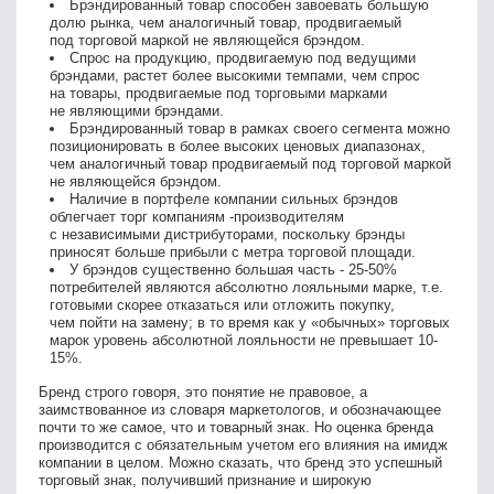
Брэндированный товар способен завоевать большую
долю рынка, чем аналогичный товар, продвигаемый
под торговой маркой не являющейся брэндом.
Спрос на продукцию, продвигаемую под ведущими
брэндами, растет более высокими темпами, чем спрос
на товары, продвигаемые под торговыми марками
не являющими брэндами.
Брэндированный товар в рамках своего сегмента можно
позиционировать в более высоких ценовых диапазонах,
чем аналогичный товар продвигаемый под торговой маркой
не являющейся брэндом.
Наличие в портфеле компании сильных брэндов
облегчает торг компаниям -производителям
с независимыми дистрибуторами, поскольку брэнды
приносят больше прибыли с метра торговой площади.
У брэндов существенно большая часть - 25-50%
потребителей являются абсолютно лояльными марке, т.е.
готовыми скорее отказаться или отложить покупку,
чем пойти на замену; в то время как у «обычных» торговых
марок уровень абсолютной лояльности не превышает 10-
15%.
Бренд строго говоря, это понятие не правовое, а
заимствованное из словаря маркетологов, и обозначающее
почти то же самое, что и товарный знак. Но оценка бренда
производится с обязательным учетом его влияния на имидж
компании в целом. Можно сказать, что бренд это успешный
торговый знак, получивший признание и широкую